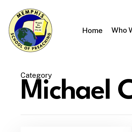
Skip
to
main
content
Who 
Home
Category
Michael C