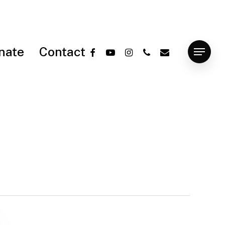
facebook
youtube
instagram
phone
email
nate
Contact
Menu