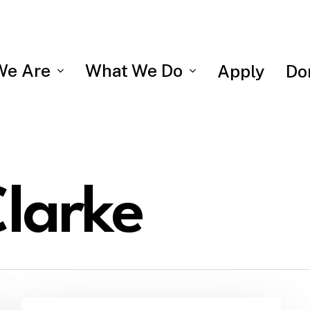
We Are
What We Do
Apply
Do
larke