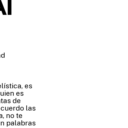
Al
ad
ística, es
uien es
atas de
ecuerdo las
, no te
 En palabras