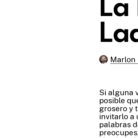
La 
La
Marlon
Si alguna 
posible qu
grosero y t
invitarlo 
palabras d
preocupes, 