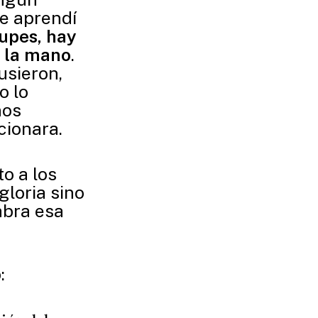
de aprendí
cupes, hay
e la mano
.
usieron,
o lo
nos
cionara.
o a los
gloria sino
abra esa
: