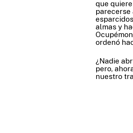
que quiere
parecerse a
esparcidos,
almas y ha
Ocupémono
ordenó hac
¿Nadie abre
pero, ahor
nuestro tr