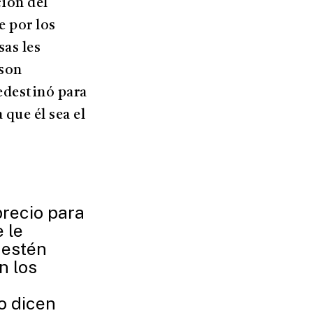
ción del
e por los
sas les
 son
edestinó para
que él sea el
recio para
 le
 estén
n los
o dicen