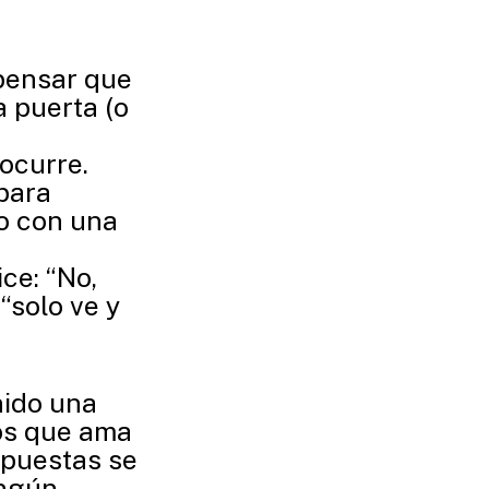
pensar que
a puerta (o
ocurre.
para
po con una
ice: “No,
“solo ve y
nido una
os que ama
opuestas se
ingún