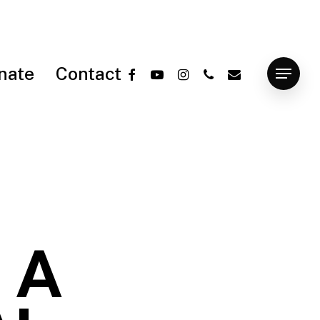
facebook
youtube
instagram
phone
email
nate
Contact
Menu
a A