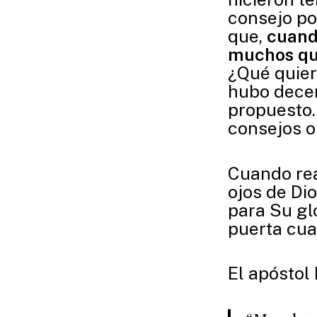
consejo po
que,
cuando
muchos que
¿Qué quier
hubo decen
propuesto.
consejos o
Cuando rea
ojos de Dio
para Su gl
puerta cua
El apóstol 