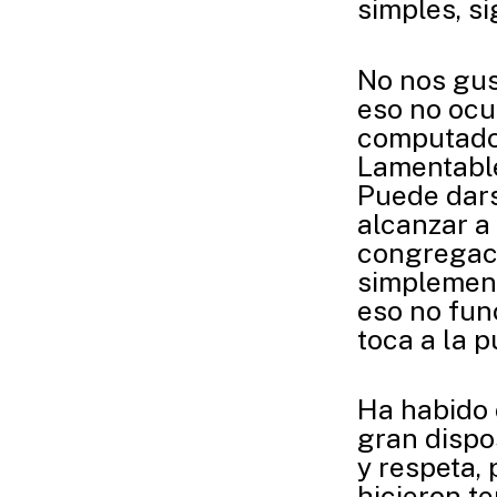
simples, s
No nos gus
eso no ocu
computador
Lamentable
Puede dars
alcanzar a
congregac
simplemente
eso no fun
toca a la p
Ha habido 
gran dispo
y respeta,
hicieron t