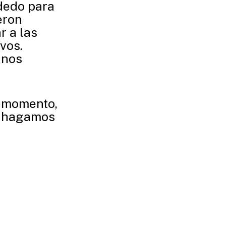
dedo para
eron
r a las
vos.
 nos
ro momento,
y hagamos