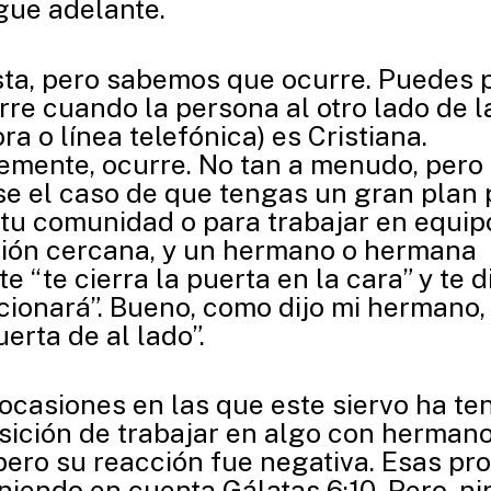
igue adelante.
ta, pero sabemos que ocurre. Puedes 
rre cuando la persona al otro lado de l
a o línea telefónica) es Cristiana.
mente, ocurre. No tan a menudo, pero 
e el caso de que tengas un gran plan 
 tu comunidad o para trabajar en equi
ión cercana, y un hermano o hermana
 “te cierra la puerta en la cara” y te d
cionará”. Bueno, como dijo mi hermano, 
uerta de al lado”.
ocasiones en las que este siervo ha te
sición de trabajar en algo con herman
 pero su reacción fue negativa. Esas pr
eniendo en cuenta Gálatas 6:10. Pero, n