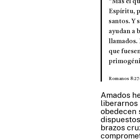
“Mas el qu
Espíritu, 
santos. Y 
ayudan a b
llamados. 
que fuesen
primogéni
Romanos 8:27
Amados her
liberarnos
obedecen s
dispuestos
brazos cru
comprometi